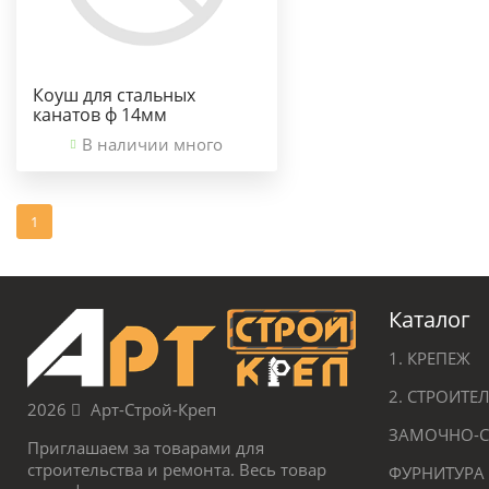
Коуш для стальных
канатов ф 14мм
В наличии много
1
Каталог
1. КРЕПЕЖ
2. СТРОИТ
2026
Арт-Строй-Креп
ЗАМОЧНО-С
Приглашаем за товарами для
строительства и ремонта. Весь товар
ФУРНИТУРА