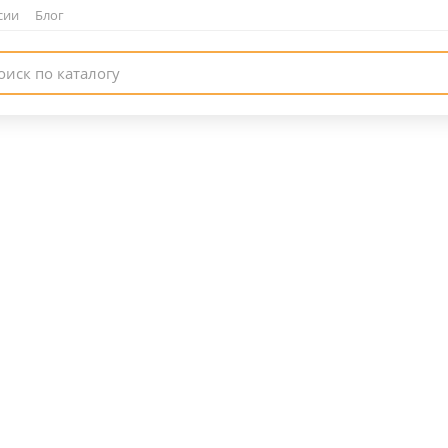
сии
|
Блог