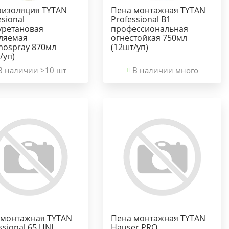
оизоляция TYTAN
Пена монтажная TYTAN
esional
Professional В1
уретановая
профессиональная
ляемая
огнестойкая 750мл
mospray 870мл
(12шт/уп)
/уп)
В наличии >10 шт
В наличии много
 монтажная TYTAN
Пена монтажная TYTAN
ssional 65 UNI
Hauser PRO