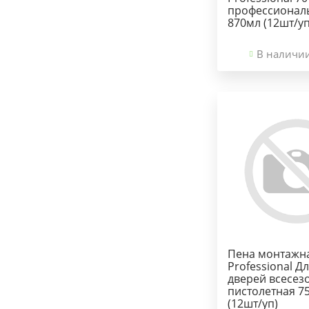
профессионал
870мл (12шт/уп
В наличи
Пена монтажн
Professional Д
дверей всесез
пистолетная 7
(12шт/уп)