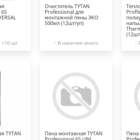
ая
Очиститель TYTAN
Тепл
 65
Professional для
Proff
VERSAL
монтажной пены ЭКО
поли
500мл (12шт/уп)
напы
Ther
(12шт
 >10 шт
В наличии много
ая TYTAN
Пена монтажная TYTAN
Пена
Professional 65 UNI
Profe