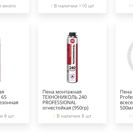
и много
В наличии >10 шт
ая
Пена монтажная
Пена
 65
ТЕХНОНИКОЛЬ 240
Profe
езонная
PROFESSIONAL
всес
огнестойкая (950гр)
500мл
и 8 шт
В наличии 8 шт