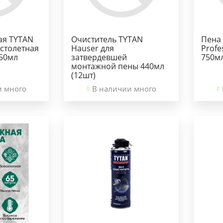
ая TYTAN
Очиститель TYTAN
Пена
истолетная
Hauser для
Prof
50мл
затвердевшей
750мл
монтажной пены 440мл
(12шт)
и много
В наличии много