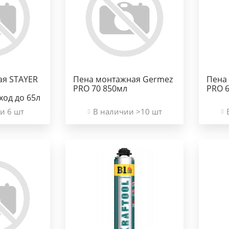
ая STAYER
Пена монтажная Germez
Пена
PRO 70 850мл
PRO 
ход до 65л
и 6 шт
В наличии >10 шт