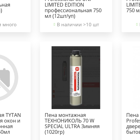
ьная
LIMITED EDITION
LIMIT
)
профессиональная 750
750 м
мл (12шт/уп)
и много
В наличии >10 шт
ая TYTAN
Пена монтажная
Пена
ля окон и
ТЕХНОНИКОЛЬ 70 W
Profe
онная
SPECIAL ULTRA Зимняя
двер
50мл
(1020гр)
бытов