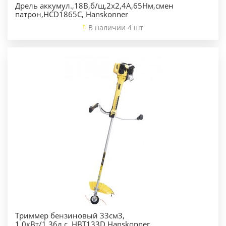
Дрель аккумул.,18В,б/щ,2х2,4А,65Нм,смен
патрон,HCD1865C, Hanskonner
В наличии 4 шт
Триммер бензиновый 33см3,
1,0кВт/1,36л.с.,HBT133D Hanskonner