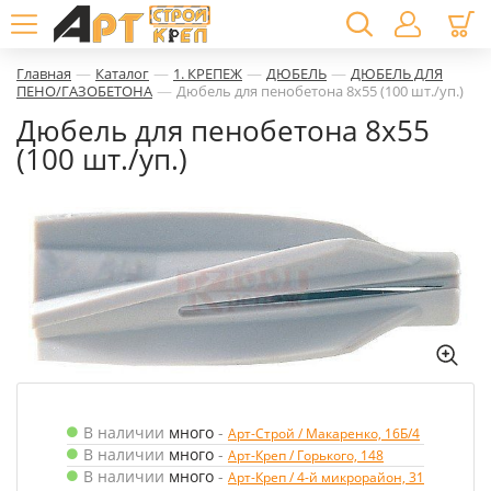
—
—
—
—
Главная
Каталог
1. КРЕПЕЖ
ДЮБЕЛЬ
ДЮБЕЛЬ ДЛЯ
—
ПЕНО/ГАЗОБЕТОНА
Дюбель для пенобетона 8х55 (100 шт./уп.)
Дюбель для пенобетона 8х55
(100 шт./уп.)
В наличии
много
-
Арт-Строй / Макаренко, 16Б/4
В наличии
много
-
Арт-Креп / Горького, 148
В наличии
много
-
Арт-Креп / 4-й микрорайон, 31