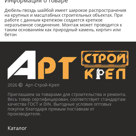
Информация о товаре
Дюбель-гвоздь шайбой имеет широкое распространения
на крупных и масштабных строительных объектах. При
работе с данным крепежом создается крепкое
неразъемное соединение. Монтаж может проводится к
таким основаниям как природный камень, кирпич или
бетон
2026
Арт-Строй-Креп
Приглашаем за товарами для строительства и ремонта.
Весь товар сертифицирован, соответствует стандартам
качества ГОСТ и DIN. Выгодные условия оптовых
покупок благодаря прямым поставкам от
производителя.
Каталог