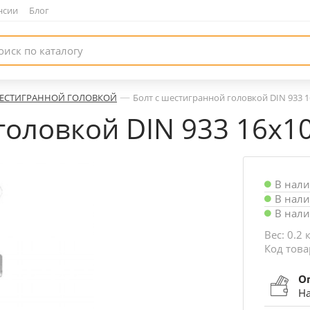
нсии
|
Блог
—
ШЕСТИГРАННОЙ ГОЛОВКОЙ
Болт с шестигранной головкой DIN 933 
головкой DIN 933 16х1
В нал
В нал
В нал
Вес: 0.2 
Код това
О
На