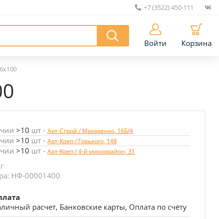
+7 (3522) 450-111
|
Войти
Корзина
16х100
00
ичии
>10
шт
-
Арт-Строй / Макаренко, 16Б/4
ичии
>10
шт
-
Арт-Креп / Горького, 148
ичии
>10
шт
-
Арт-Креп / 4-й микрорайон, 31
кг
ра: НФ-00001400
плата
личный расчет, Банковские карты, Оплата по счёту