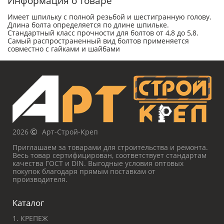
Информация о товаре
Имеет шпильку с полной резьбой и шестигранную голову.
Длина болта определяется по длине шпильке.
Стандартный класс прочности для болтов от 4,8 до 5,8.
Самый распространенный вид болтов применяется
совместно с гайками и шайбами
2026
Арт-Строй-Креп
Приглашаем за товарами для строительства и ремонта.
Весь товар сертифицирован, соответствует стандартам
качества ГОСТ и DIN. Выгодные условия оптовых
покупок благодаря прямым поставкам от
производителя.
Каталог
1. КРЕПЕЖ