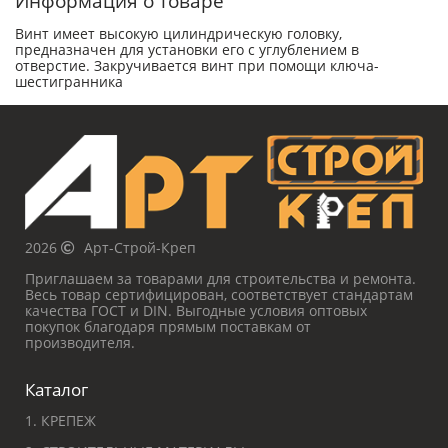
Информация о товаре
Винт имеет высокую цилиндрическую головку,
предназначен для установки его с углублением в
отверстие. Закручивается винт при помощи ключа-
шестигранника
2026
Арт-Строй-Креп
Приглашаем за товарами для строительства и ремонта.
Весь товар сертифицирован, соответствует стандартам
качества ГОСТ и DIN. Выгодные условия оптовых
покупок благодаря прямым поставкам от
производителя.
Каталог
1. КРЕПЕЖ