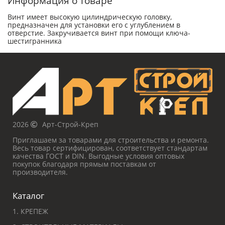
Информация о товаре
Винт имеет высокую цилиндрическую головку,
предназначен для установки его с углублением в
отверстие. Закручивается винт при помощи ключа-
шестигранника
2026
Арт-Строй-Креп
Приглашаем за товарами для строительства и ремонта.
Весь товар сертифицирован, соответствует стандартам
качества ГОСТ и DIN. Выгодные условия оптовых
покупок благодаря прямым поставкам от
производителя.
Каталог
1. КРЕПЕЖ