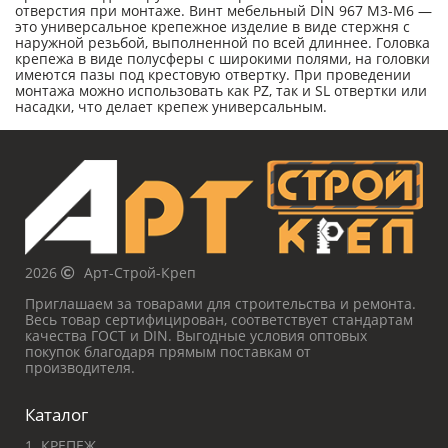
отверстия при монтаже. Винт мебельный DIN 967 М3-М6 —
это универсальное крепежное изделие в виде стержня с
наружной резьбой, выполненной по всей длиннее. Головка
крепежа в виде полусферы с широкими полями, на головки
имеются пазы под крестовую отвертку. При проведении
монтажа можно использовать как PZ, так и SL отвертки или
насадки, что делает крепеж универсальным.
2026
Арт-Строй-Креп
Приглашаем за товарами для строительства и ремонта.
Весь товар сертифицирован, соответствует стандартам
качества ГОСТ и DIN. Выгодные условия оптовых
покупок благодаря прямым поставкам от
производителя.
Каталог
1. КРЕПЕЖ