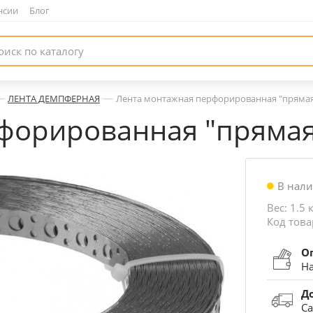
нсии
|
Блог
—
—
ЛЕНТА ДЕМПФЕРНАЯ
Лента монтажная перфорированная "прямая",
орированная "прямая",
В нал
Вес: 1.5 
Код това
О
На
Д
Са