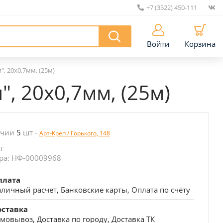
+7 (3522) 450-111
|
Войти
Корзина
 20х0,7мм, (25м)
 20х0,7мм, (25м)
ичии
5
шт
-
Арт-Креп / Горького, 148
кг
ра: НФ-00009968
плата
личный расчет, Банковские карты, Оплата по счёту
оставка
мовывоз, Доставка по городу, Доставка ТК