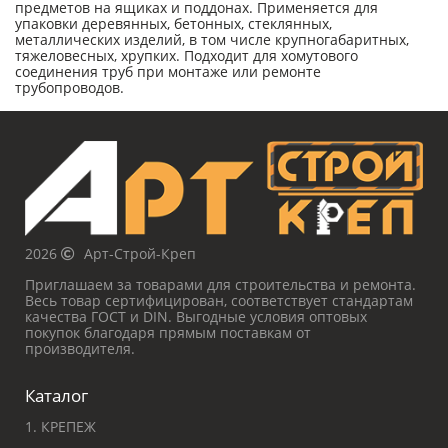
предметов на ящиках и поддонах. Применяется для
упаковки деревянных, бетонных, стеклянных,
металлических изделий, в том числе крупногабаритных,
тяжеловесных, хрупких. Подходит для хомутового
соединения труб при монтаже или ремонте
трубопроводов.
2026
Арт-Строй-Креп
Приглашаем за товарами для строительства и ремонта.
Весь товар сертифицирован, соответствует стандартам
качества ГОСТ и DIN. Выгодные условия оптовых
покупок благодаря прямым поставкам от
производителя.
Каталог
1. КРЕПЕЖ