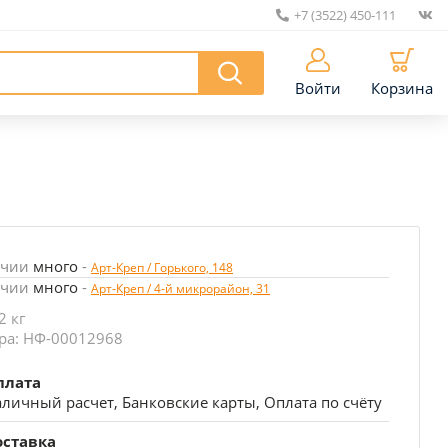
+7 (3522) 450-111
|
Войти
Корзина
ичии
много
-
Арт-Креп / Горького, 148
ичии
много
-
Арт-Креп / 4-й микрорайон, 31
2 кг
ра: НФ-00012968
плата
личный расчет, Банковские карты, Оплата по счёту
оставка