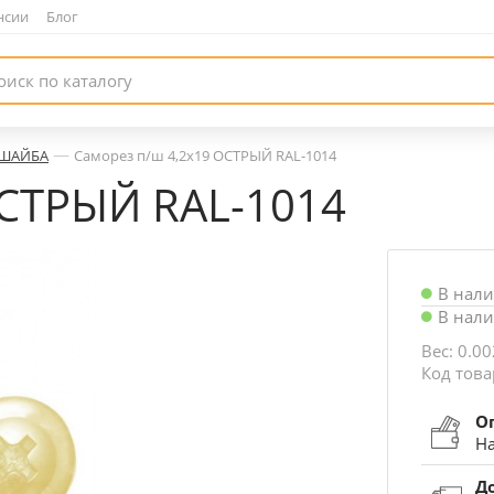
нсии
|
Блог
—
СШАЙБА
Саморез п/ш 4,2х19 ОСТРЫЙ RAL-1014
ОСТРЫЙ RAL-1014
В нал
В нал
Вес: 0.00
Код това
О
На
Д