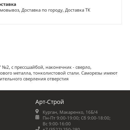
оставка
мовывоз, Доставка по городу, Доставка ТК
" №2, с прессшайбой, наконечник - сверло,
вого металла, тонколистовой стали. Саморезы имеют
ительного сверления отверстия
Арт-Строй
Курган, Макаренко, 16Б/4
Пн-Пт 9:00-19:00;
Сб 9:00-18:00;
Вс 9:00-16:00
+7 (3522) 250-280