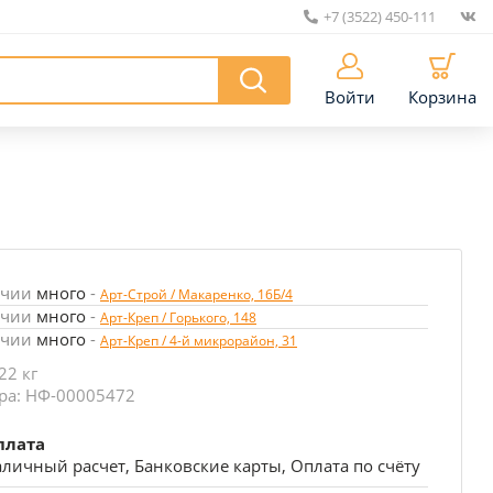
+7 (3522) 450-111
|
Войти
Корзина
ичии
много
-
Арт-Строй / Макаренко, 16Б/4
ичии
много
-
Арт-Креп / Горького, 148
ичии
много
-
Арт-Креп / 4-й микрорайон, 31
22 кг
ра: НФ-00005472
плата
личный расчет, Банковские карты, Оплата по счёту