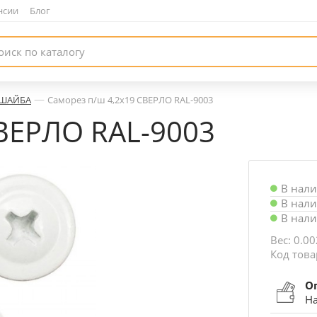
нсии
|
Блог
—
СШАЙБА
Саморез п/ш 4,2х19 СВЕРЛО RAL-9003
СВЕРЛО RAL-9003
В нал
В нал
В нал
Вес: 0.00
Код това
О
На