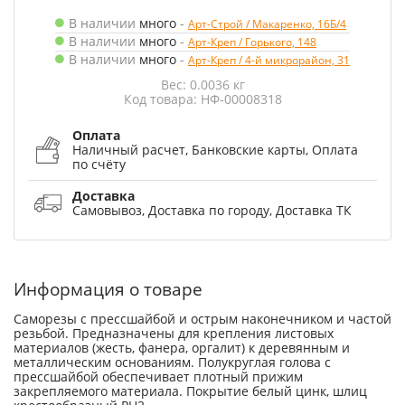
В наличии
много
-
Арт-Строй / Макаренко, 16Б/4
В наличии
много
-
Арт-Креп / Горького, 148
В наличии
много
-
Арт-Креп / 4-й микрорайон, 31
Вес: 0.0036 кг
Код товара: НФ-00008318
Оплата
Наличный расчет, Банковские карты, Оплата
по счёту
Доставка
Самовывоз, Доставка по городу, Доставка ТК
Информация о товаре
Саморезы с прессшайбой и острым наконечником и частой
резьбой. Предназначены для крепления листовых
материалов (жесть, фанера, оргалит) к деревянным и
металлическим основаниям. Полукруглая голова с
прессшайбой обеспечивает плотный прижим
закрепляемого материала. Покрытие белый цинк, шлиц