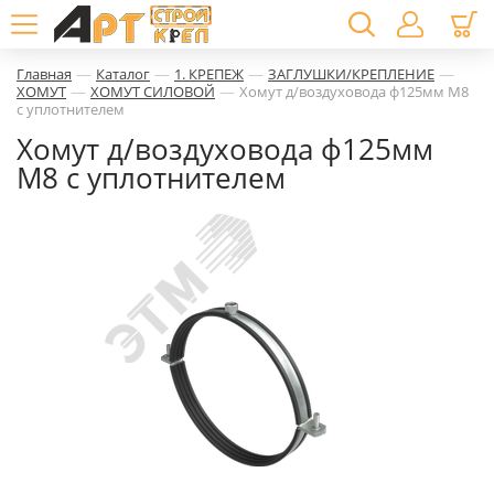
—
—
—
—
Главная
Каталог
1. КРЕПЕЖ
ЗАГЛУШКИ/КРЕПЛЕНИЕ
—
—
ХОМУТ
ХОМУТ СИЛОВОЙ
Хомут д/воздуховода ф125мм М8
с уплотнителем
Хомут д/воздуховода ф125мм
М8 с уплотнителем