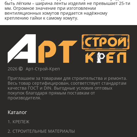
быть лёгким – ширина ленты изделия не превышает 25-ти
мм. Огромное значение при изготовлении
вентиляционных хомутов придается надёжному
креплению гайки к самому хомуту.
2026
Арт-Строй-Креп
Приглашаем за товарами для строительства и ремонта.
Весь товар сертифицирован, соответствует стандартам
качества ГОСТ и DIN. Выгодные условия оптовых
покупок благодаря прямым поставкам от
производителя.
Каталог
1. КРЕПЕЖ
2. СТРОИТЕЛЬНЫЕ МАТЕРИАЛЫ