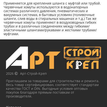
Применяется для крепления шланга с муфтой или трубой.
Червячные хомуты используются в водонапорных
системах различного давления, пневматических и
вакуумных системах, в бытовых условиях (поливочные
шланги, слив воды в стиральных машинах и т.д.) Так же
червячные хомуты применяют в воздуховодных гибких
трубах и в различных соединениях между гибкими/
эластичными шлангами/рукавами и жесткими трубами/
муфтами.
2026
Арт-Строй-Креп
Приглашаем за товарами для строительства и ремонта.
Весь товар сертифицирован, соответствует стандартам
качества ГОСТ и DIN. Выгодные условия оптовых
покупок благодаря прямым поставкам от
производителя.