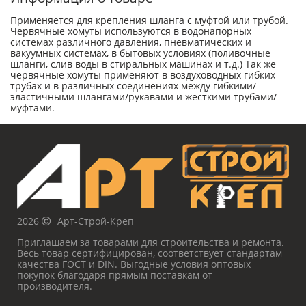
Применяется для крепления шланга с муфтой или трубой.
Червячные хомуты используются в водонапорных
системах различного давления, пневматических и
вакуумных системах, в бытовых условиях (поливочные
шланги, слив воды в стиральных машинах и т.д.) Так же
червячные хомуты применяют в воздуховодных гибких
трубах и в различных соединениях между гибкими/
эластичными шлангами/рукавами и жесткими трубами/
муфтами.
2026
Арт-Строй-Креп
Приглашаем за товарами для строительства и ремонта.
Весь товар сертифицирован, соответствует стандартам
качества ГОСТ и DIN. Выгодные условия оптовых
покупок благодаря прямым поставкам от
производителя.