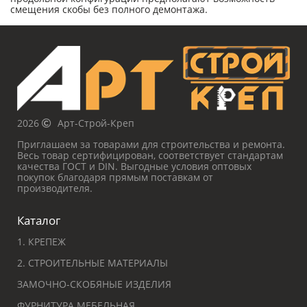
смещения скобы без полного демонтажа.
2026
Арт-Строй-Креп
Приглашаем за товарами для строительства и ремонта.
Весь товар сертифицирован, соответствует стандартам
качества ГОСТ и DIN. Выгодные условия оптовых
покупок благодаря прямым поставкам от
производителя.
Каталог
1. КРЕПЕЖ
2. СТРОИТЕЛЬНЫЕ МАТЕРИАЛЫ
ЗАМОЧНО-СКОБЯНЫЕ ИЗДЕЛИЯ
ФУРНИТУРА МЕБЕЛЬНАЯ