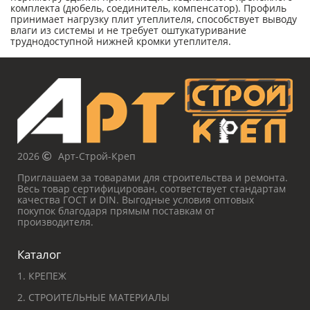
комплекта (дюбель, соединитель, компенсатор). Профиль
принимает нагрузку плит утеплителя, способствует выводу
влаги из системы и не требует оштукатуривание
труднодоступной нижней кромки утеплителя.
2026
Арт-Строй-Креп
Приглашаем за товарами для строительства и ремонта.
Весь товар сертифицирован, соответствует стандартам
качества ГОСТ и DIN. Выгодные условия оптовых
покупок благодаря прямым поставкам от
производителя.
Каталог
1. КРЕПЕЖ
2. СТРОИТЕЛЬНЫЕ МАТЕРИАЛЫ