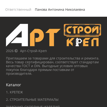
Ответственный
Панова Антонина Николаевна
2026
Арт-Строй-Креп
Приглашаем за товарами для строительства и ремонта.
Весь товар сертифицирован, соответствует стандартам
качества ГОСТ и DIN. Выгодные условия оптовых
покупок благодаря прямым поставкам от
производителя.
Каталог
1. КРЕПЕЖ
2. СТРОИТЕЛЬНЫЕ МАТЕРИАЛЫ
ЗАМОЧНО-СКОБЯНЫЕ ИЗДЕЛИЯ