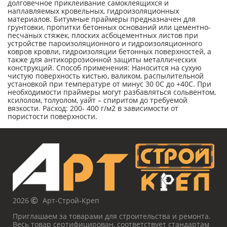
долговечное приклеивание самоклеящихся и
наплавляемых кровельных, гидроизоляционных
материалов. Битумные праймеры предназначен для
грунтовки, пропитки бетонных оснований или цементно-
песчаных стяжек, плоских асбоцементных листов при
устройстве пароизоляционного и гидроизоляционного
ковров кровли, гидроизоляции бетонных поверхностей, а
также для антикоррозионной защиты металлических
конструкций. Способ применения: Наносится на сухую
чистую поверхность кистью, валиком, распылительной
установкой при температуре от минус 30 0С до +40С. При
необходимости праймеры могут разбавляться сольвентом,
ксилолом, толуолом, уайт – спиритом до требуемой
вязкости. Расход: 200- 400 г/м2 в зависимости от
пористости поверхности.
2026
Арт-Строй-Креп
Приглашаем за товарами для строительства и ремонта.
Весь товар сертифицирован, соответствует стандартам