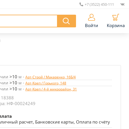
+7 (3522) 450-111
|
Войти
Корзина
N
ичии
>10
м
-
Арт-Строй / Макаренко, 16Б/4
ичии
>10
м
-
Арт-Креп / Горького, 148
ичии
>10
м
-
Арт-Креп / 4-й микрорайон, 31
 18388
ра: НФ-00024249
плата
личный расчет, Банковские карты, Оплата по счёту