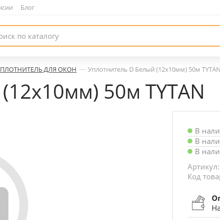
нсии
|
Блог
—
УПЛОТНИТЕЛЬ ДЛЯ ОКОН
Уплотнитель D Белый (12х10мм) 50м TYTA
 (12х10мм) 50м TYTAN
В нал
В нал
В нал
Артикул:
Код това
О
На