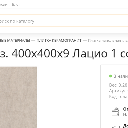
нсии
|
Блог
—
—
НЫЕ МАТЕРИАЛЫ
ПЛИТКА КЕРАМОГРАНИТ
Плитка напольная глаз
з. 400х400х9 Лацио 1 с
В нал
Вес: 3.28
Артикул:
Код това
О
На
Д