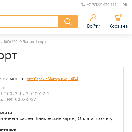
+7 (3522) 450-111
|
Войти
Корзина
. 400х400х9 Лацио 1 сорт
орт
ичии
много
-
Арт-Строй / Макаренко, 16Б/4
 кг
 LC 0022-1 / 3LC 0022-1
ра: НФ-00023057
плата
личный расчет, Банковские карты, Оплата по счёту
оставка