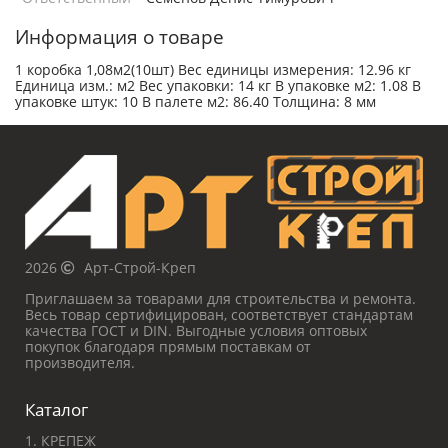
Информация о товаре
1 коробка 1,08м2(10шт) Вес единицы измерения: 12.96 кг
Единица изм.: м2 Вес упаковки: 14 кг В упаковке м2: 1.08 В
упаковке штук: 10 В палете м2: 86.40 Толщина: 8 мм
2026
Арт-Строй-Креп
Приглашаем за товарами для строительства и ремонта.
Весь товар сертифицирован, соответствует стандартам
качества ГОСТ и DIN. Выгодные условия оптовых
покупок благодаря прямым поставкам от
производителя.
Каталог
1. КРЕПЕЖ