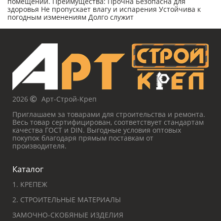
помещений. Преимущества: Прочна Безопасна для
здоровья Не пропускает влагу и испарения Устойчива к
погодным изменениям Долго служит
2026
Арт-Строй-Креп
Приглашаем за товарами для строительства и ремонта.
Весь товар сертифицирован, соответствует стандартам
качества ГОСТ и DIN. Выгодные условия оптовых
покупок благодаря прямым поставкам от
производителя.
Каталог
1. КРЕПЕЖ
2. СТРОИТЕЛЬНЫЕ МАТЕРИАЛЫ
ЗАМОЧНО-СКОБЯНЫЕ ИЗДЕЛИЯ