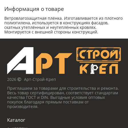
Информация о товаре
Ветровлагозащитная плёнка. Изготавливается из плотного
полиэтилена, используется в конструкциях фасадов,
скатных утеплённых и неутеплённых кровлях.
Монтируется с внешней стороны конструкций.
2026
Арт-Строй-Креп
Приглашаем за товарами для строительства и ремонта.
Весь товар сертифицирован, соответствует стандартам
качества ГОСТ и DIN. Выгодные условия оптовых
покупок благодаря прямым поставкам от
производителя.
Каталог