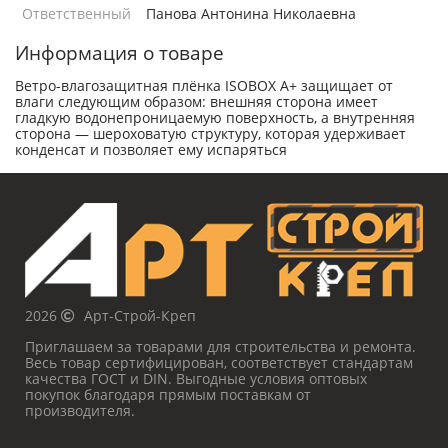
Ответственный
Панова Антонина Николаевна
Информация о товаре
Ветро-влагозащитная плёнка ISOBOX A+ защищает от
влаги следующим образом: внешняя сторона имеет
гладкую водонепроницаемую поверхность, а внутренняя
сторона — шероховатую структуру, которая удерживает
конденсат и позволяет ему испаряться
2026
Арт-Строй-Креп
Приглашаем за товарами для строительства и ремонта.
Весь товар сертифицирован, соответствует стандартам
качества ГОСТ и DIN. Выгодные условия оптовых
покупок благодаря прямым поставкам от
производителя.