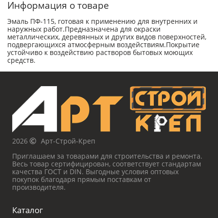
Информация о товаре
Эмаль ПФ-115, готовая к применению для внутренних и
наружных работ.Предназначена для окраски
металлических, деревянных и других видов поверхностей,
подвергающихся атмосферным воздействиям.Покрытие
устойчиво к воздействию растворов бытовых моющих
средств.
2026
Арт-Строй-Креп
Приглашаем за товарами для строительства и ремонта.
Весь товар сертифицирован, соответствует стандартам
качества ГОСТ и DIN. Выгодные условия оптовых
покупок благодаря прямым поставкам от
производителя.
Каталог