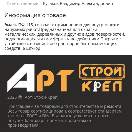
Ответственный
Русаков Владимир Александрович
Информация о товаре
Эмаль ПФ-115, готовая к применению для внутренних и
наружных работ.Предназначена для окраски
металлических, деревянных и других видов поверхностей,
подвергающихся атмосферным воздействиям.Покрытие
устойчиво к воздействию растворов бытовых моющих
средств. 6 шт/кор
2026
Арт-Строй-Креп
Приглашаем за товарами для строительства и ремонта.
Весь товар сертифицирован, соответствует стандартам
качества ГОСТ и DIN. Выгодные условия оптовых
покупок благодаря прямым поставкам от
производителя.