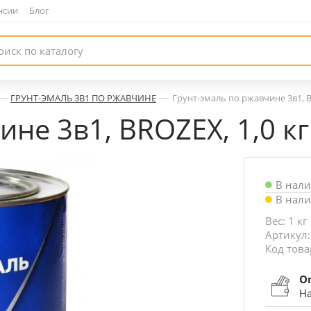
нсии
|
Блог
—
—
ГРУНТ-ЭМАЛЬ 3В1 ПО РЖАВЧИНЕ
Грунт-эмаль по ржавчине 3в1, B
не 3в1, BROZEX, 1,0 кг
В нал
В нал
Вес: 1 кг
Артикул
Код това
О
На