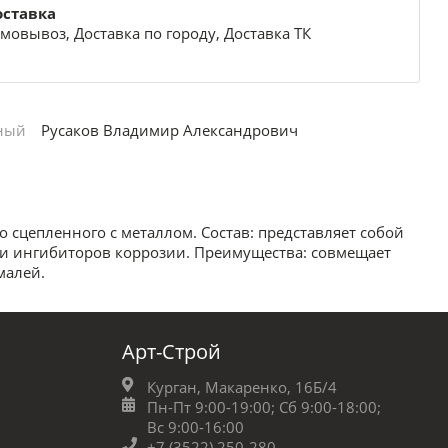
оставка
мовывоз, Доставка по городу, Доставка ТК
ный
Русаков Владимир Александрович
сцепленного с металлом. Состав: представляет собой
и ингибиторов коррозии. Преимущества: совмещает
малей.
Арт-Строй
Курган, Макаренко, 16Б/4
Пн-Пт 9:00-19:00;
Сб 9:00-18:00;
Вс 9:00-16:00
+7 (3522) 250-280