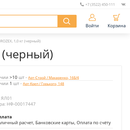
+7 (3522) 450-111
|
Войти
Корзина
ROZEX, 1,0 кг (черный)
 (черный)
ичии
>10
шт
-
Арт-Строй / Макаренко, 16Б/4
ичии
1
шт
-
Арт-Креп / Горького, 148
: ЯЛ01
ра: НФ-00017447
плата
личный расчет, Банковские карты, Оплата по счёту