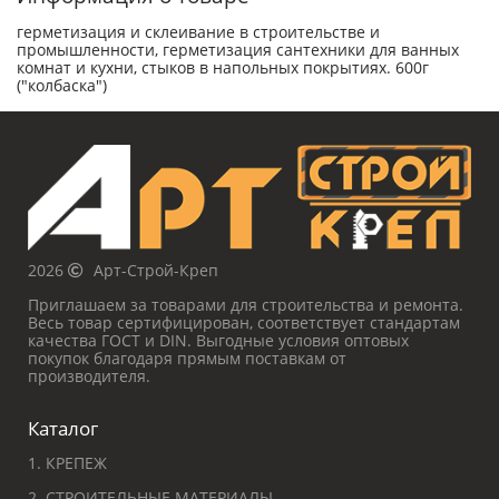
герметизация и склеивание в строительстве и
промышленности, герметизация сантехники для ванных
комнат и кухни, стыков в напольных покрытиях. 600г
("колбаска")
2026
Арт-Строй-Креп
Приглашаем за товарами для строительства и ремонта.
Весь товар сертифицирован, соответствует стандартам
качества ГОСТ и DIN. Выгодные условия оптовых
покупок благодаря прямым поставкам от
производителя.
Каталог
1. КРЕПЕЖ
2. СТРОИТЕЛЬНЫЕ МАТЕРИАЛЫ