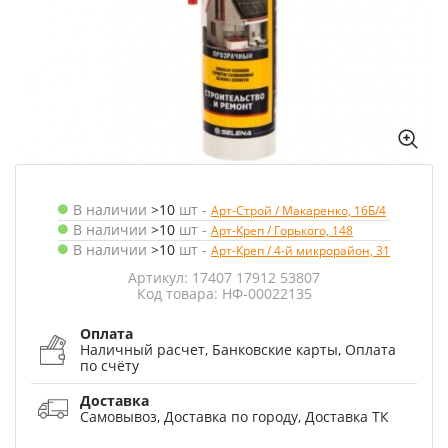
В наличии
>10
шт
-
Арт-Строй / Макаренко, 16Б/4
В наличии
>10
шт
-
Арт-Креп / Горького, 148
В наличии
>10
шт
-
Арт-Креп / 4-й микрорайон, 31
Артикул: 17407 17912 53807
Код товара: НФ-00022135
Оплата
Наличный расчет, Банковские карты, Оплата
по счёту
Доставка
Самовывоз, Доставка по городу, Доставка ТК