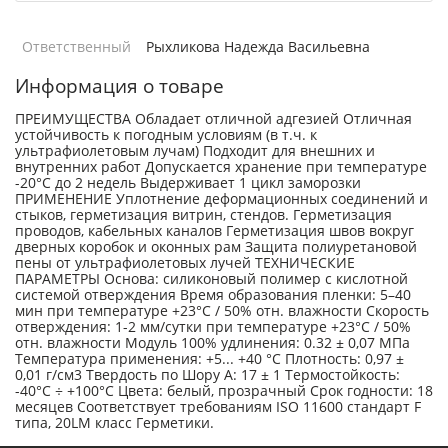
Ответственный
Рыхликова Надежда Васильевна
Информация о товаре
ПРЕИМУЩЕСТВА Обладает отличной адгезией Отличная
устойчивость к погодным условиям (в т.ч. к
ультрафиолетовым лучам) Подходит для внешних и
внутренних работ Допускается хранение при температуре
-20°C до 2 недель Выдерживает 1 цикл заморозки
ПРИМЕНЕНИЕ Уплотнение деформационных соединений и
стыков, герметизация витрин, стендов. Герметизация
проводов, кабельных каналов Герметизация швов вокруг
дверных коробок и оконных рам Защита полиуретановой
пены от ультрафиолетовых лучей ТЕХНИЧЕСКИЕ
ПАРАМЕТРЫ Основа: силиконовый полимер с кислотной
системой отверждения Время образования пленки: 5–40
мин при температуре +23°C / 50% отн. влажности Скорость
отверждения: 1-2 мм/сутки при температуре +23°C / 50%
отн. влажности Модуль 100% удлинения: 0.32 ± 0,07 MПa
Температура применения: +5... +40 °С Плотность: 0,97 ±
0,01 г/см3 Твердость по Шору А: 17 ± 1 Термостойкость:
-40°C ÷ +100°C Цвета: белый, прозрачный Срок годности: 18
месяцев Соответствует требованиям ISO 11600 стандарт F
типа, 20LM класс Герметики.