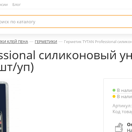
нсии
|
Блог
—
—
ИКИ КЛЕЙ ПЕНА
ГЕРМЕТИКИ
Герметик TYTAN Professional силик
essional силиконовый 
шт/уп)
В нал
В нал
Артикул:
Код това
О
На