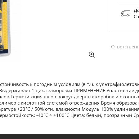
Д
Са
Ответствен
ойчивость к погодным условиям (в т.ч. к ультрафиолетов
ль Выдерживает 1 цикл заморозки ПРИМЕНЕНИЕ Уплотнение 
налов Герметизация швов вокруг дверных коробок и оконн
мер с кислотной системой отверждения Время образования
ратуре +23°C / 50% отн. влажности Модуль 100% удлинения: 
 Термостойкость: -40°C ÷ +100°C Цвета: белый, прозрачный С