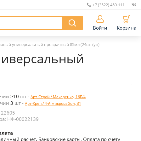
+7 (3522) 450-111
|
Войти
Корзина
оновый универсальный прозрачный 85мл (24шт/уп)
универсальный
ичии
>10
шт
-
Арт-Строй / Макаренко, 16Б/4
ичии
3
шт
-
Арт-Креп / 4-й микрорайон, 31
 22605
ра: НФ-00022139
плата
личный расчет, Банковские карты, Оплата по счёту