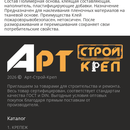
Состав Полимерная основа, клеящая составляющая,
наполнитель, пластифицирующие добавки. Назначение
Предназначен для наклеивания пленочных материалов на
тканевой основе. Преимущества Клей
пожаровзрывобезопасен, нетоксичен. После
размораживания и перемешивания сохраняет свои
потребительские свойства.
2026
Арт-Строй-Креп
Приглашаем за товарами для строительства и ремонта.
Весь товар сертифицирован, соответствует стандартам
качества ГОСТ и DIN. Выгодные условия оптовых
покупок благодаря прямым поставкам от
производителя.
Каталог
1. КРЕПЕЖ