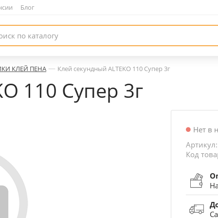
нсии
|
Блог
—
ИКИ КЛЕЙ ПЕНА
Клей секундный ALTEKO 110 Супер 3г
O 110 Супер 3г
Нет в 
Артикул:
Код това
О
На
Д
Са