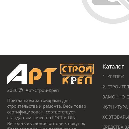
Каталог
1. КРЕПЕЖ
2. СТРОИТ
2026
Арт-Строй-Креп
ЗАМОЧНО-С
Приглашаем за товарами для
строительства и ремонта. Весь товар
ФУРНИТУРА
сертифицирован, соответствует
ХОЗТОВАРЫ
стандартам качества ГОСТ и DIN.
Выгодные условия оптовых покупок
СРЕДСТВА 
благодаря прямым поставкам от