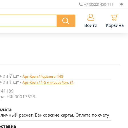
+7 (3522) 450-111
|
Войти
Корзина
ичии
7
шт
-
Арт-Креп / Горького, 148
ичии
1
шт
-
Арт-Креп / 4-й микрорайон, 31
 41189
ра: НФ-00017628
плата
личный расчет, Банковские карты, Оплата по счёту
оставка