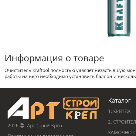
Информация о товаре
Очиститель Kraftool полностью удаляет незастывшую монт
работы на него необходимо установить баллон и нескольк
Каталог
1. КРЕПЕЖ
2. СТРОИТ
2026
Арт-Строй-Креп
ЗАМОЧНО-С
Приглашаем за товарами для