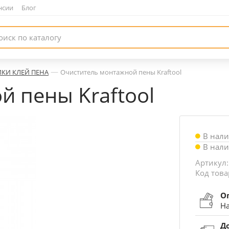
нсии
|
Блог
—
ИКИ КЛЕЙ ПЕНА
Очиститель монтажной пены Kraftool
 пены Kraftool
В нал
В нал
Артикул:
Код това
О
На
Д