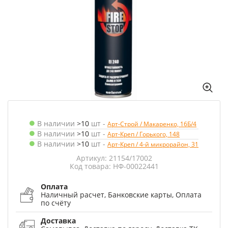
В наличии
>10
шт
-
Арт-Строй / Макаренко, 16Б/4
В наличии
>10
шт
-
Арт-Креп / Горького, 148
В наличии
>10
шт
-
Арт-Креп / 4-й микрорайон, 31
Артикул: 21154/17002
Код товара: НФ-00022441
Оплата
Наличный расчет, Банковские карты, Оплата
по счёту
Доставка