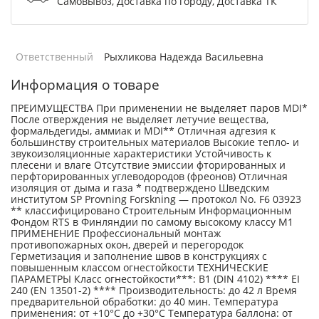
Самовывоз, Доставка по городу, Доставка ТК
Ответственный
Рыхликова Надежда Васильевна
Информация о товаре
ПРЕИМУЩЕСТВА При применении не выделяет паров MDI*
После отверждения не выделяет летучие вещества,
формальдегиды, аммиак и MDI** Отличная адгезия к
большинству строительных материалов Высокие тепло- и
звукоизоляционные характеристики Устойчивость к
плесени и влаге Отсутствие эмиссии фторированных и
перфторированных углеводородов (фреонов) Отличная
изоляция от дыма и газа * подтверждено Шведским
институтом SP Provning Forskning — протокол No. F6 03923
** классифицировано Строительным Информационным
Фондом RTS в Финляндии по самому высокому классу М1
ПРИМЕНЕНИЕ Профессиональный монтаж
противопожарных окон, дверей и перегородок
Герметизация и заполнение швов в конструкциях с
повышенным классом огнестойкости ТЕХНИЧЕСКИЕ
ПАРАМЕТРЫ Класс огнестойкости***: B1 (DIN 4102) **** EI
240 (EN 13501-2) **** Производительность: до 42 л Время
предварительной обработки: до 40 мин. Температура
применения: от +10°C до +30°C Температура баллона: от