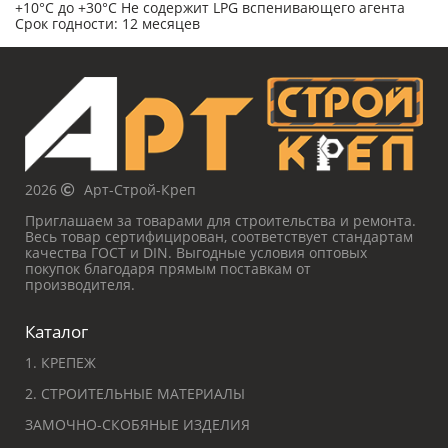
+10°C до +30°C Не содержит LPG вспенивающего агента
Срок годности: 12 месяцев
2026
Арт-Строй-Креп
Приглашаем за товарами для строительства и ремонта.
Весь товар сертифицирован, соответствует стандартам
качества ГОСТ и DIN. Выгодные условия оптовых
покупок благодаря прямым поставкам от
производителя.
Каталог
1. КРЕПЕЖ
2. СТРОИТЕЛЬНЫЕ МАТЕРИАЛЫ
ЗАМОЧНО-СКОБЯНЫЕ ИЗДЕЛИЯ