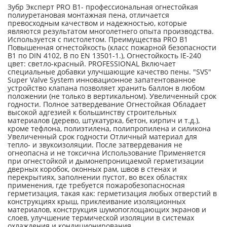
Зубр Эксперт PRO B1- профессиональная огнестойкая
полиуретановая монтажная пена, отличается
превосходным качеством и надежностью, которые
являются результатом многолетнего опыта производства.
Используется с пистолетом. Преимущества PRO B1
Повышенная огнестойкость (класс пожарной безопасности
В1 по DIN 4102, В по EN 13501-1.), Огнестойкость IE-240
цвет: светло-красный. PROFESSIONAL Включает
специальные добавки улучшающие качество пены. ″SVS″
Super Valve System инновационное запатентованное
устройство клапана позволяет хранить баллон в любом
положении (не только в вертикальном). Увеличенный срок
годности. Полное затвердевание Огнестойкая Обладает
высокой адгезией к большинству строительных
материалов (дерево, штукатурка, бетон, кирпич и т.д.),
кроме тефлона, полиэтилена, полипропилена и силикона
Увеличенный срок годности Отличный материал для
тепло- и звукоизоляции. После затвердевания не
огнеопасна и не токсична Использование Применяется
при огнестойкой и дымонепроницаемой герметизации
дверных коробок, оконных рам, швов в стенах и
перекрытиях, заполнении пустот, во всех областях
применения, где требуется пожаробезопасносная
герметизация, такая как: герметизация любых отверстий в
конструкциях крыш, приклеивание изоляционных
материалов, конструкция шумопоглощающих экранов и
слоев, улучшение термической изоляции в системах
охлаждения и кондиционирования.