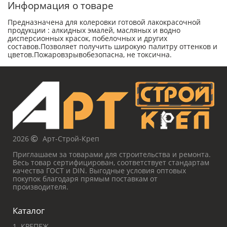
Информация о товаре
Предназначена для колеровки готовой лакокрасочной
продукции : алкидных эмалей, масляных и водно
дисперсионных красок, побелочных и других
составов.Позволяет получить широкую палитру оттенков и
цветов.Пожаровзрывобезопасна, не токсична.
2026
Арт-Строй-Креп
Приглашаем за товарами для строительства и ремонта.
Весь товар сертифицирован, соответствует стандартам
качества ГОСТ и DIN. Выгодные условия оптовых
покупок благодаря прямым поставкам от
производителя.
Каталог
1. КРЕПЕЖ