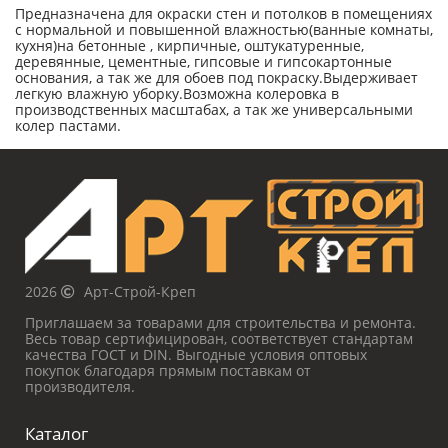
Предназначена для окраски стен и потолков в помещениях
с нормальной и повышенной влажностью(ванные комнаты,
кухня)на бетонные , кирпичные, оштукатуренные,
деревянные, цементные, гипсовые и гипсокартонные
основания, а так же для обоев под покраску.Выдерживает
легкую влажную уборку.Возможна колеровка в
производственных масштабах, а так же универсальными
колер пастами.
2026
Арт-Строй-Креп
Приглашаем за товарами для строительства и ремонта.
Весь товар сертифицирован, соответствует стандартам
качества ГОСТ и DIN. Выгодные условия оптовых
покупок благодаря прямым поставкам от
производителя.
Каталог