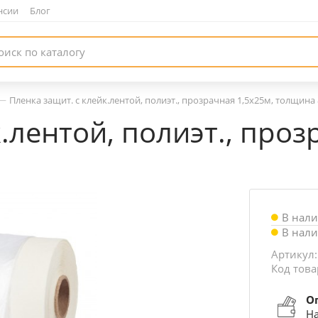
нсии
|
Блог
—
Пленка защит. с клейк.лентой, полиэт., прозрачная 1,5х25м, толщин
.лентой, полиэт., проз
В нал
В нал
Артикул:
Код това
О
На