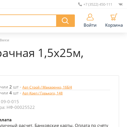
+7 (3522) 450-111
|
Войти
Корзина
а 8мкм
рачная 1,5х25м,
ичии
2
шт
-
Арт-Строй / Макаренко, 16Б/4
ичии
4
шт
-
Арт-Креп / Горького, 148
 09-0-015
ра: НФ-00025522
плата
личный расчет, Банковские карты, Оплата по счёту