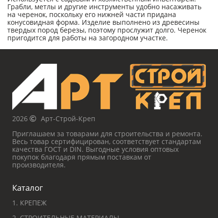
Грабли, метлы и другие инструменты удобно насаживать
на черенок, поскольку его нижней части придана
конусовидная форма. Изделие выполнено из древесины
твердых пород березы, поэтому прослужит долго. Черенок
пригодится для работы на загородном участке.
2026
Арт-Строй-Креп
Приглашаем за товарами для строительства и ремонта.
Весь товар сертифицирован, соответствует стандартам
качества ГОСТ и DIN. Выгодные условия оптовых
покупок благодаря прямым поставкам от
производителя.
Каталог
1. КРЕПЕЖ
2. СТРОИТЕЛЬНЫЕ МАТЕРИАЛЫ