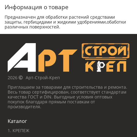
Информация о товаре
Предназначен для обработки растений средствами
защиты, гербицидами и жидкими удобрениями,обаботки
различных поверхностей.
2026
Арт-Строй-Креп
Приглашаем за товарами для строительства и ремонта.
Весь товар сертифицирован, соответствует стандартам
качества ГОСТ и DIN. Выгодные условия оптовых
покупок благодаря прямым поставкам от
производителя.
Каталог
1. КРЕПЕЖ