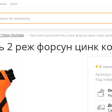
нсии
|
Блог
—
СТЕМА ПОЛИВА
Пистолет-распылитель 2 реж форсун цинк корп рез
ь 2 реж форсун цинк к
В нал
Артикул:
Код това
О
На
Д
Са