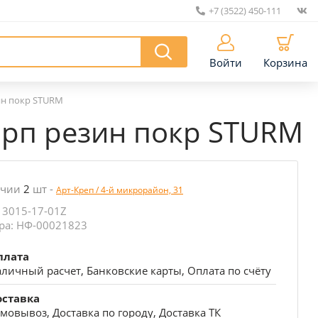
+7 (3522) 450-111
|
Войти
Корзина
ин покр STURM
орп резин покр STURM
ичии
2
шт
-
Арт-Креп / 4-й микрорайон, 31
 3015-17-01Z
ра: НФ-00021823
плата
личный расчет, Банковские карты, Оплата по счёту
оставка
мовывоз, Доставка по городу, Доставка ТК