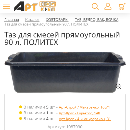
—
—
—
—
Главная
Каталог
ХОЗТОВАРЫ
ТАЗ, ВЕДРО, БАК, БОЧКА
Таз для смесей прямоугольный 90 л, ПОЛИТЕХ
Таз для смесей прямоугольный
90 л, ПОЛИТЕХ
В наличии
5
шт
-
Арт-Строй / Макаренко, 16Б/4
В наличии
1
шт
-
Арт-Креп / Горького, 148
В наличии
4
шт
-
Арт-Креп / 4-й микрорайон, 31
Артикул: 1087090