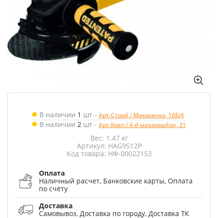
В наличии
1
шт
-
Арт-Строй / Макаренко, 16Б/4
В наличии
2
шт
-
Арт-Креп / 4-й микрорайон, 31
Вес: 1.47 кг
Артикул: HAG9512P
Код товара: НФ-00022153
Оплата
Наличный расчет, Банковские карты, Оплата
по счёту
Доставка
Самовывоз, Доставка по городу, Доставка ТК