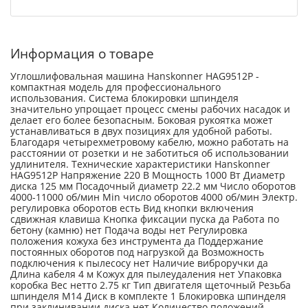
Информация о товаре
Углошлифовальная машина Hanskonner HAG9512P -
компактная модель для профессионального
использования. Система блокировки шпинделя
значительно упрощает процесс смены рабочих насадок и
делает его более безопасным. Боковая рукоятка может
устанавливаться в двух позициях для удобной работы.
Благодаря четырехметровому кабелю, можно работать на
расстоянии от розетки и не заботиться об использовании
удлинителя. Технические характеристики Hanskonner
HAG9512P Напряжение 220 В Мощность 1000 Вт Диаметр
диска 125 мм Посадочный диаметр 22.2 мм Число оборотов
4000-11000 об/мин Min число оборотов 4000 об/мин Электр.
регулировка оборотов есть Вид кнопки включения
сдвижная клавиша Кнопка фиксации пуска да Работа по
бетону (камню) нет Подача воды нет Регулировка
положения кожуха без инструмента да Поддержание
постоянных оборотов под нагрузкой да Возможность
подключения к пылесосу нет Наличие виброручки да
Длина кабеля 4 м Кожух для пылеудаления нет Упаковка
коробка Вес нетто 2.75 кг Тип двигателя щеточный Резьба
шпинделя М14 Диск в комплекте 1 Блокировка шпинделя
при заклинивании диска нет Количество положений