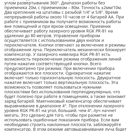
углом развертывания 360°. Диапазон работы без
приемника 20м, с приемником – 80м. Точность ±2мм/10м.
Два крепления на штативы с резьбой 1/4” и 5/8”. Время
непрерывной работы около 10 часов от 4 батарей АА. При
работе с приемником вы получаете возможность работы
вне помещений и при ярком освещении. Приемник
обеспечивает работу лазерного уровня RGK PR-81 на
удалении до 80 метров. Управление прибором
осуществляется с использованием двух кнопок и
переключателя. Кнопки отвечают за включение и режимы
отображения луча. Переключатель механически блокирует
компенсатор. У лазерного нивелира RGK PR-81 есть
возможность переключения режима отображения линий
путем нажатия соответствующей кнопки. Всего
предусмотрено три режима: При включении прибора
отображаются все плоскости. Однократное нажатие
включает только горизонтальную плоскость. Двукратное
нажатие включает только вертикальную плоскость. Эта
возможность позволяет пользоваться нужными
плоскостями без использования перпендикулярных, что
будет полезно при работе в помещениях, а также экономит
заряд батарей. Маятниковый компенсатор обеспечивает
выравнивание в диапазоне 4°. При отклонении лазерного
уровня RGK PR-81 на угол, больший, чем 4°, луч начнет
мигать. Это сделано для того, чтобы при разметке не
использовать ошибочные показания прибора. Если вам
необходимо строить наклонные плоскости, заблокируйте
компенсатор. В этом режиме автовыравнивание луча будет