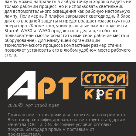
лампу можно направить в любую точку и хорошо видеть не
только рабочий процесс, но и использовать светильник
для вспомогательного освещения как рабочую настольную
лампу. Полимерный плафон закрывает светодиодный блок
для его внешней защиты и предотвращает «засветку» глаз
оператора. (Кроме того, универсальные лампы подсветки
Sturm! IWA30 и IWA50 продаются отдельно, чтобы все
пользователи смогли оснастить ими свои рабочие места и
оборудование). Для наилучшей организации
технологического процесса компактный размер станка
позволяет установить его в любом удобном месте рабочего
стола.
2026
Арт-Строй-Креп
Приглашаем за товарами для строительства и ремонта.
Весь товар сертифицирован, соответствует стандартам
качества ГОСТ и DIN. Выгодные условия оптовых
покупок благодаря прямым поставкам от
производителя.