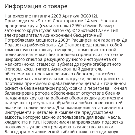
Информация о товаре
Напряжение питания 220В Артикул BG6012L
Производитель Sturm! Срок гарантии 14 мес. Частота
вращения круга (сухая заточка) 2950 об/мин Размер
заточного круга (сухая заточка), Ø125х16хØ12,7мм Тип
электродвигателя Асинхронный бесщеточный
Потребляемая мощность 230Вт Расширенная гарантия Да
Подсветка рабочей зоны Да Станок представляет собой
компактную настольную модель, с помощью которой
пользователь может без проблем справиться с заточкой
широкого спектра режущего ручного инструмента от
мелкого (ножи, стамески, зубила) до крупногабаритного
(топоры, косы, тяпки). Асинхронный двигатель
обеспечивает постоянное число оборотов, способен
выдерживать значительные нагрузки, легко справится с
плотным прижимом обрабатываемой детали к точильной
оснастке без внезапной пробуксовки и перегрева. Точная
балансировка ротора обеспечивает отсутствие биения
наждачных кругов на рабочих оборотах для достижения
наилучшего результата обработки любых поверхностей,
включая тонкие лезвия. Для охлаждения затачиваемого
инструмента и деталей в комплекте предусмотрена
емкость, которую можно использовать для воды, масла,
хладагента и т.п. Независимая направляемая подсветка
позволяет лучше контролировать качество заточки.
Благодаря металлической гибкой ножке светодиодную