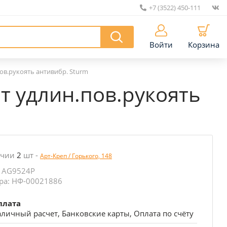
+7 (3522) 450-111
|
Войти
Корзина
в.рукоять антивибр. Sturm
 удлин.пов.рукоять
ичии
2
шт
-
Арт-Креп / Горького, 148
: AG9524P
ра: НФ-00021886
плата
личный расчет, Банковские карты, Оплата по счёту