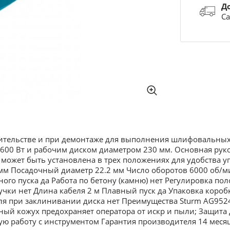
Д
Са
тельстве и при демонтаже для выполнения шлифовальных и
00 Вт и рабочим диском диаметром 230 мм. Основная рук
 может быть установлена в трех положениях для удобства 
мм Посадочный диаметр 22.2 мм Число оборотов 6000 об/ми
ого пуска да Работа по бетону (камню) нет Регулировка по
ки нет Длина кабеля 2 м Плавный пуск да Упаковка коробка
ля при заклинивании диска нет Преимущества Sturm AG952
ый кожух предохраняет оператора от искр и пыли; Защита д
ю работу с инструментом Гарантия производителя 14 месяц