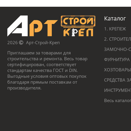
Каталог
1. КРЕПЕЖ
2. СТРОИТ
2026
Арт-Строй-Креп
ЗАМОЧНО-С
Приглашаем за товарами для
строительства и ремонта. Весь товар
ФУРНИТУРА
сертифицирован, соответствует
ХОЗТОВАРЫ
стандартам качества ГОСТ и DIN.
Выгодные условия оптовых покупок
СРЕДСТВА 
благодаря прямым поставкам от
производителя.
ИНСТРУМЕН
Весь катало