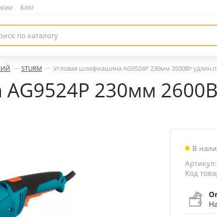
нсии
|
Блог
—
—
КИЙ
STURM
Угловая шлифмашина AG9524P 230мм 2600Вт удлин.по
AG9524P 230мм 2600Вт
В нал
Артикул
Код това
О
На